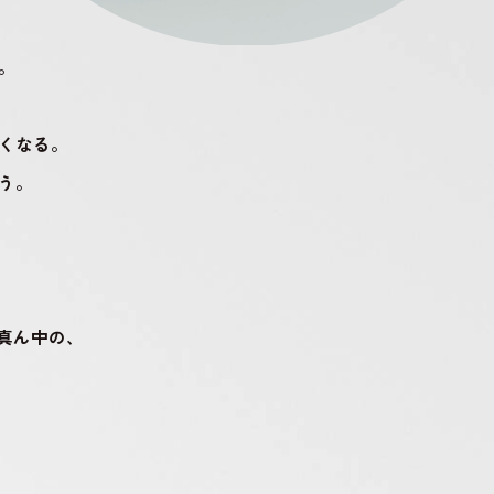
。
くなる。
う。
ど真ん中の、