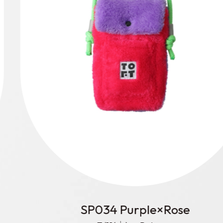
KD035 Blue×Yellow Green